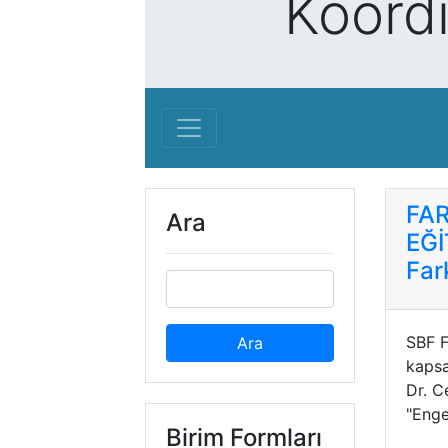
Koord
FAR
Ara
EĞİ
Far
SBF F
kaps
Dr. 
"Enge
Birim Formları