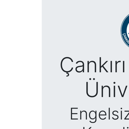
Çankırı
Üniv
Engelsi