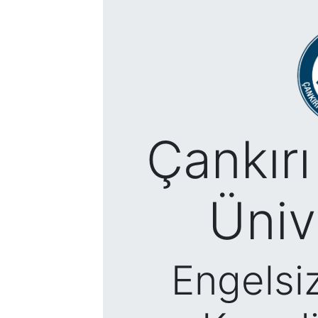
Çankırı
Üniv
Engelsi